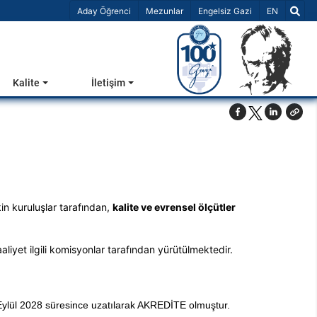
Dil Seçiniz 
Aday Öğrenci
Mezunlar
Engelsiz Gazi
EN
Kalite
İletişim
in kuruluşlar tarafından,
kalite ve evrensel ölçütler
yet ilgili komisyonlar tarafından yürütülmektedir.
Eylül 2028 süresince uzatılarak AKREDİTE olmuştur.