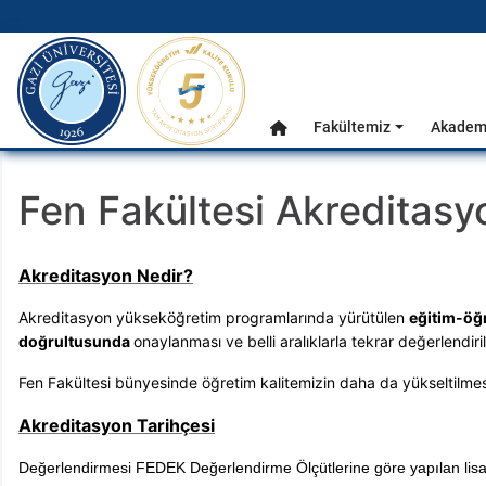
gazi.edu.tr
Ana Menü
Fakültemiz
Akademi
Anasayfa
Fen Fakültesi Akreditasy
Akreditasyon Nedir?
Akreditasyon yükseköğretim programlarında yürütülen
eğitim-öğr
doğrultusunda
onaylanması ve belli aralıklarla tekrar değerlendiril
Fen Fakültesi bünyesinde öğretim kalitemizin daha da yükseltilmes
Akreditasyon Tarihçesi
Değerlendirmesi FEDEK Değerlendirme Ölçütlerine göre yapılan lisa