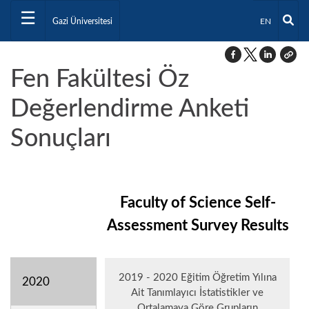
☰
Dil Seçiniz E
Gazi Üniversitesi
EN
Fen Fakültesi Öz
Değerlendirme Anketi
Sonuçları
Faculty of Science Self-
Assessment Survey Results
2019 - 2020 Eğitim Öğretim Yılına
2020
Ait Tanımlayıcı İstatistikler ve
Ortalamaya Göre Grupların