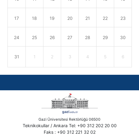
17
18
19
20
21
22
23
24
25
26
27
28
29
30
31
1
2
3
4
5
6
Gazi Üniversitesi Rektörlüğü 06500
Teknikokullar / Ankara Tel: +90 312 202 20 00
Faks : +90 312 221 32 02